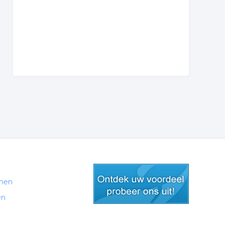
men
en
gratis lid worden