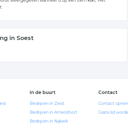
wordt weergegeven wanneer u op een item klikt. Het
t
ng in Soest
In de buurt
Contact
est
Bedrijven in Zeist
Contact opne
Bedrijven in Amersfoort
Gratis lid word
Bedrijven in Nijkerk