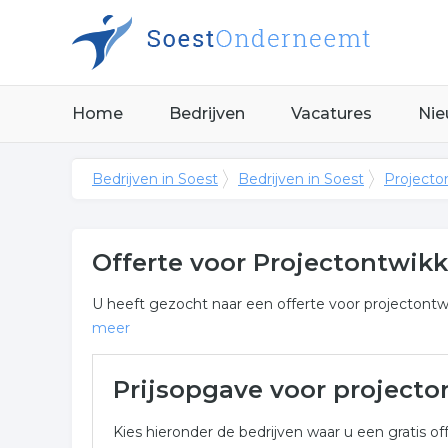
Home
Bedrijven
Vacatures
Nie
Bedrijven in Soest
Bedrijven in Soest
Projecton
Offerte voor Projectontwikk
U heeft gezocht naar een offerte voor projectontwikk
meer
Meer over projectontwikkela
Prijsopgave voor projecto
Onderstaand vindt u een overzicht van alle projec
Kies hieronder de bedrijven waar u een gratis off
Soest voor een vrijblijvende aanvraag.