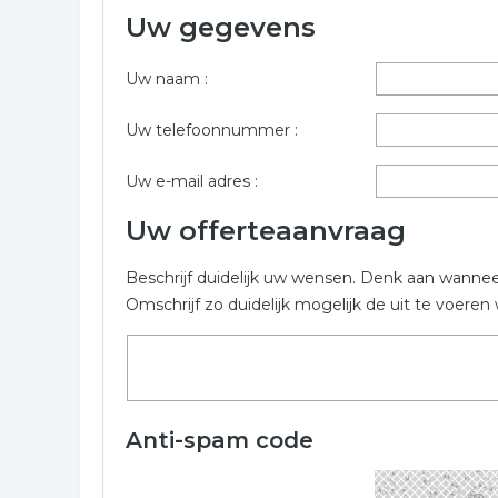
Uw gegevens
Vul onderstaand formulier zo volledig mogelijk in v
projectontwikkelaar in de plaats Soest . De bedrijv
Uw naam :
Trefwoorden:
Uw telefoonnummer :
projectontwikkeling
projecten
onroeren
Uw e-mail adres :
nieuwbouw
Uw offerteaanvraag
Beschrijf duidelijk uw wensen. Denk aan wanne
Omschrijf zo duidelijk mogelijk de uit te voer
Anti-spam code