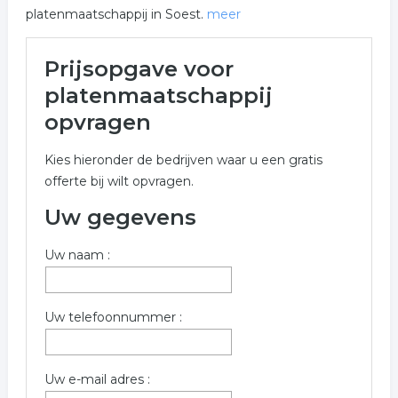
platenmaatschappij in Soest.
meer
Meer over platenmaatschappij
Prijsopgave voor
in Soest
platenmaatschappij
Onderstaand vindt u een overzicht van alle
opvragen
platenmaatschappij gerelateerde bedrijven in de
omgeving van Soest voor een vrijblijvende aanvraag.
Kies hieronder de bedrijven waar u een gratis
offerte bij wilt opvragen.
Meer informatie over platenmaatschappij uit Soest?
Gebruik onderstaand formulier welke verwant is aan
Uw gegevens
platenmaatschappij in Soest.
Uw naam :
Trefwoorden:
platenmaatschappij
studio
Uw telefoonnummer :
platen maatschappij
platenlabel
Uw e-mail adres :
muzieklabel