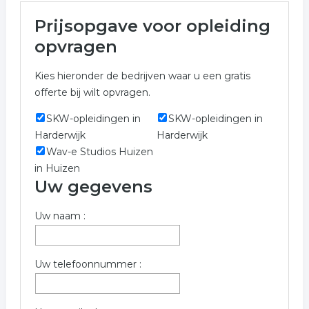
Meer over opleiding in Soest
Prijsopgave voor opleiding
Let op! Onderstaande bedrijven in de categorie
opvragen
opleiding zijn gevestigd in de regio Soest en kunnen u
voorzien van een prijsopgave.
Kies hieronder de bedrijven waar u een gratis
offerte bij wilt opvragen.
Wilt u meer weten over opleiding in de regio Soest?
Gebruik onderstaand aanvraag formulier om contact op
SKW-opleidingen in
SKW-opleidingen in
te nemen met bedrijven welke overeenkomen met
Harderwijk
Harderwijk
opleiding in Soest.
Wav-e Studios Huizen
in Huizen
Trefwoorden:
Uw gegevens
training
opleiding
hulp
cursus
Uw naam :
mbo
hbo
workshops
Uw telefoonnummer :