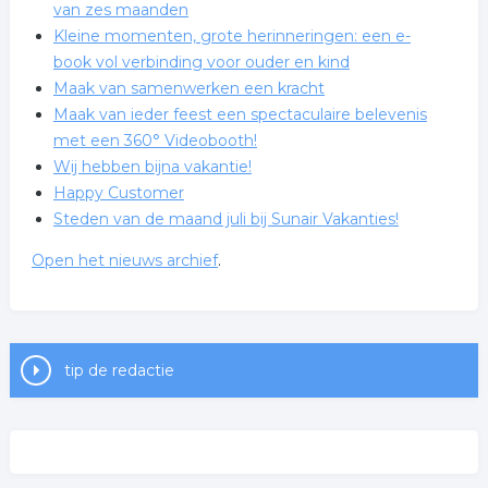
van zes maanden
Kleine momenten, grote herinneringen: een e-
book vol verbinding voor ouder en kind
Maak van samenwerken een kracht
Maak van ieder feest een spectaculaire belevenis
met een 360° Videobooth!
Wij hebben bijna vakantie!
Happy Customer
Steden van de maand juli bij Sunair Vakanties!
Open het nieuws archief
.
Diploma gehaald, .....wat nu?
Geef jouw creativiteit kleur met de nieuwe
DARWI MARBEL Markers
tip de redactie
Nieuwe DARWI MARBEL Markers voor retail,
kunstenaars en creatieve ateliers
Voel je weer meer in balans met CBD + CBG olie
Doorbreek je patronen – Drie online avonden voor