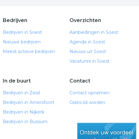
meer rust en ruimt
Wilt u op een gezonde manier afvallen en het
deze keer wél volhouden?
Bedrijven
Overzichten
Training 'Oud en wijs; geriatrie in de
complementaire zorg' op 13 september
Bedrijven in Soest
Aanbiedingen in Soest
Maak indruk met een hologram op uw volgende
Nieuwe bedrijven
Agenda in Soest
evenement
Meest actieve bedrijven
Nieuws uit Soest
Gratis: 1 maand managed WordPress hosting
Vacatures in Soest
inclusief AI-groeidashboard
Schoon en nauwkeurig boren voor een monoblok
airco
In de buurt
Contact
Nieuwe kant-en-klare feestpakketten!
Nieuw: Cernit DOLL nu ook verkrijgbaar in
Bedrijven in Zeist
Contact opnemen
handige 56 gram verpakkingen
Bedrijven in Amersfoort
Gratis lid worden
Nieuw: Cernit DOLL nu ook verkrijgbaar in
Bedrijven in Nijkerk
handige 56 gram verpakkingen
Zomervoetjes Actie bij FeelingRelax Massage &
Bedrijven in Bussum
Beauty Salon – Nu tijdelijk voor slechts €50,-!
Aanbieding Voetreflexbehandelingen - Juli 2026