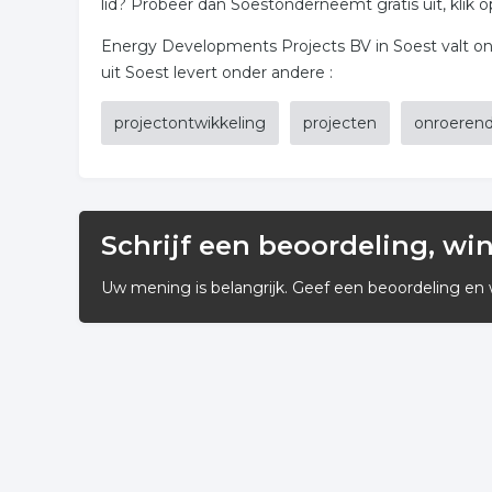
lid? Probeer dan Soestonderneemt gratis uit, klik o
Energy Developments Projects BV in Soest valt ond
uit Soest levert onder andere :
projectontwikkeling
projecten
onroeren
Schrijf een beoordeling, wi
Uw mening is belangrijk. Geef een beoordeling en 