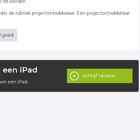
p lid worden.
er de rubriek projectontwikkelaar. Een projectontwikkelaar
d goed
n een iPad
schrijf review
win een iPad.