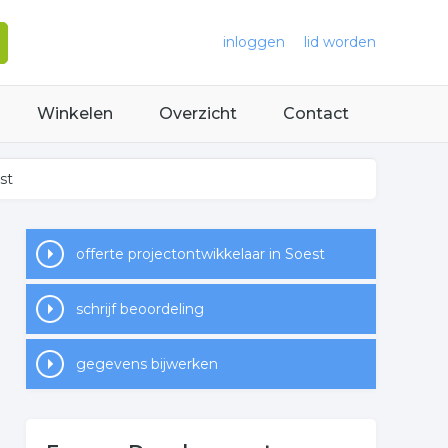
inloggen
lid worden
Winkelen
Overzicht
Contact
st
offerte projectontwikkelaar in Soest
schrijf beoordeling
gegevens bijwerken