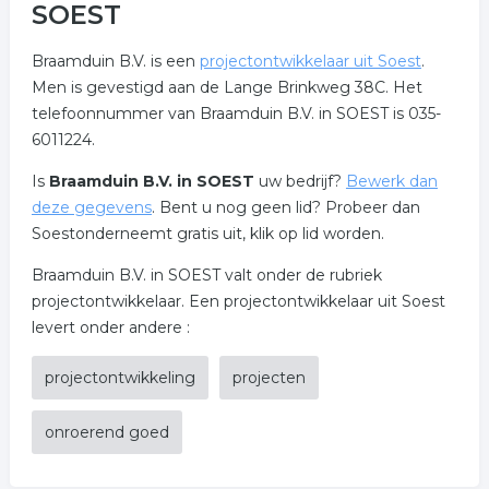
SOEST
Braamduin B.V. is een
projectontwikkelaar uit Soest
.
Men is gevestigd aan de Lange Brinkweg 38C. Het
telefoonnummer van Braamduin B.V. in SOEST is 035-
6011224.
Is
Braamduin B.V. in SOEST
uw bedrijf?
Bewerk dan
deze gegevens
. Bent u nog geen lid? Probeer dan
Soestonderneemt gratis uit, klik op lid worden.
Braamduin B.V. in SOEST valt onder de rubriek
projectontwikkelaar. Een projectontwikkelaar uit Soest
levert onder andere :
projectontwikkeling
projecten
onroerend goed